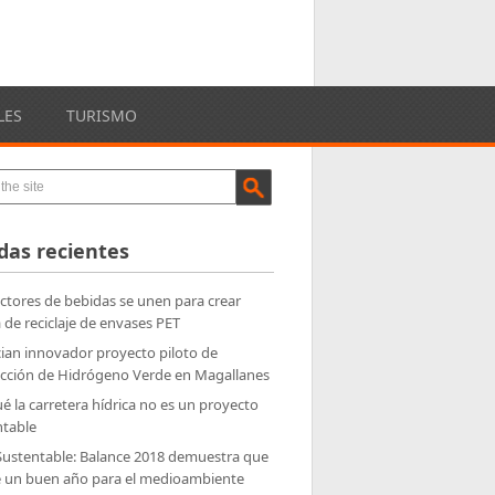
LES
TURISMO
das recientes
tores de bebidas se unen para crear
 de reciclaje de envases PET
ian innovador proyecto piloto de
cción de Hidrógeno Verde en Magallanes
é la carretera hídrica no es un proyecto
ntable
Sustentable: Balance 2018 demuestra que
e un buen año para el medioambiente