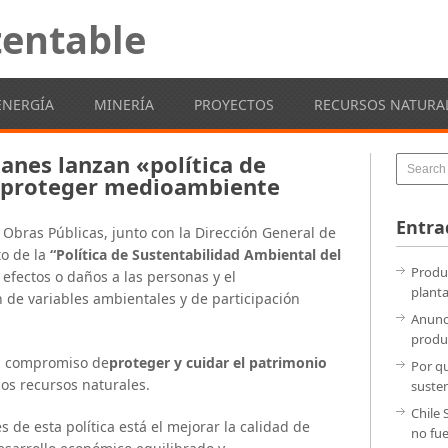
entable
ENERGÍA
MINERÍA
PROYECTOS
RECURSOS NATURA
anes lanzan «política de
a proteger medioambiente
Entra
e Obras Públicas, junto con la Dirección General de
to de la
“Política de Sustentabilidad Ambiental del
Produc
 efectos o daños a las personas y el
planta
 de variables ambientales y de participación
Anunc
produ
el compromiso de
proteger y cuidar el patrimonio
Por qu
 los recursos naturales.
suste
Chile 
es de esta política está el mejorar la calidad de
no fu