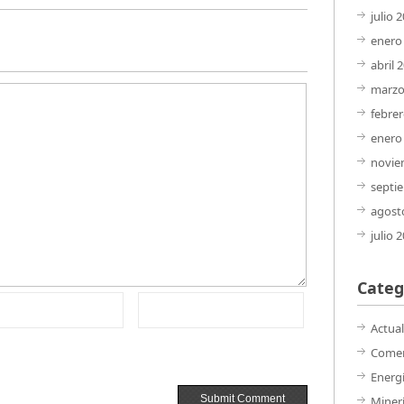
julio 
enero
abril 
marzo
febre
enero
novie
septi
agost
julio 
Categ
Actua
Comer
Energ
Miner