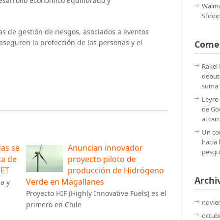
esarrollo económico equilibrado y
Walma
Shoppi
 de gestión de riesgos, asociados a eventos
 aseguren la protección de las personas y el
Comen
Rakel
debut
suma v
Leyre
de Go
al carr
Un co
hacia 
as se
Anuncian innovador
pesqu
ta de
proyecto piloto de
PET
producción de Hidrógeno
Archi
Verde en Magallanes
a y
Proyecto HIF (Highly Innovative Fuels) es el
novie
primero en Chile
octub