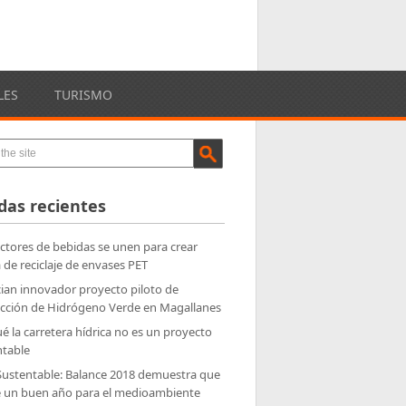
LES
TURISMO
das recientes
tores de bebidas se unen para crear
 de reciclaje de envases PET
ian innovador proyecto piloto de
cción de Hidrógeno Verde en Magallanes
é la carretera hídrica no es un proyecto
ntable
Sustentable: Balance 2018 demuestra que
e un buen año para el medioambiente