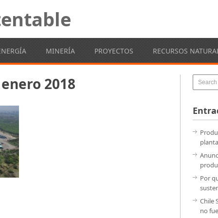
entable
ENERGÍA
MINERÍA
PROYECTOS
RECURSOS NATURA
enero 2018
Entra
Produc
planta
Anunc
produ
Por qu
suste
Chile 
no fu