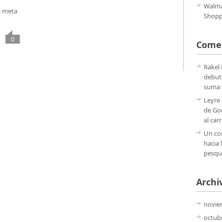
Walma
a meta
Shoppi
0
Comen
Rakel
debut
suma v
Leyre
de Go
al carr
Un co
hacia 
pesqu
Archi
novie
octub