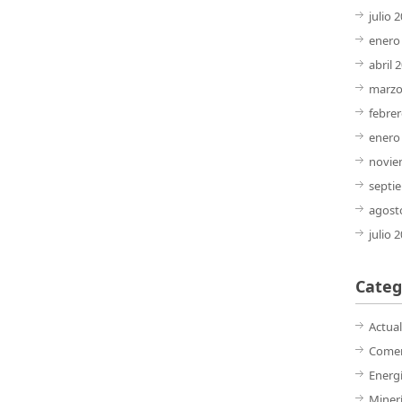
julio 
enero
abril 
marzo
febre
enero
novie
septi
agost
julio 
Categ
Actua
Comer
Energ
Miner